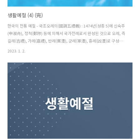
생활예절 (4) (完)
한국의 전통 예절 - ​국조오례의(國調五禮義) : ​1474년(성종 5)에 신숙주
(申淑舟), 정척(鄭陟) 등에 의해서 국가전례로서 완성된 것으로 오례, 즉
길례(吉禮), 가례(嘉禮), 반례(賓澧), 군례(軍澧), 흉례(凶澧)로 구성된
국가의 기본 예전이다. - 태극(太極) : ​우주만상의 근원이며 인간생명의
2023. 1. 2.
원천으로서 진리를 표현한 것으로, 사멸(死滅)이 있을 수 없는 영원을 상
징함. 628년(신라 진평왕 50) 건립된 감은사의 걱각 가운데 이미 태극도
형이 새겨져 있어 그 연원을 추측할 수 있다. - 사괘(四卦) : 건, 곤, 감, 리
의 사괘는 태극도형의 음양 양의와 뗄 수 없는 관계에서 배열된 것으로,
음양이 생성, 발전된 양상을 나타낸 것이다. 한국, 미국, 영국의 서열관행
비교 - 우리나라 서열관행..