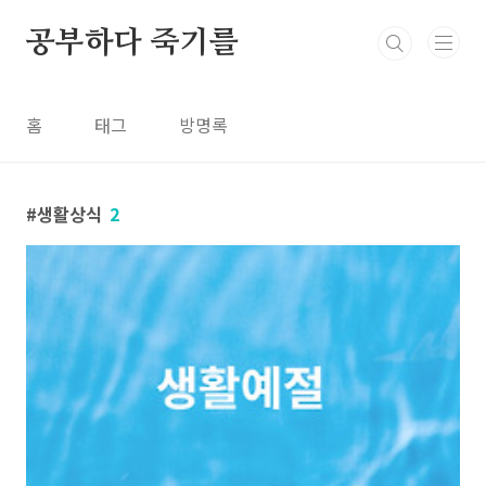
본문 바로가기
공부하다 죽기를
홈
태그
방명록
생활상식
2