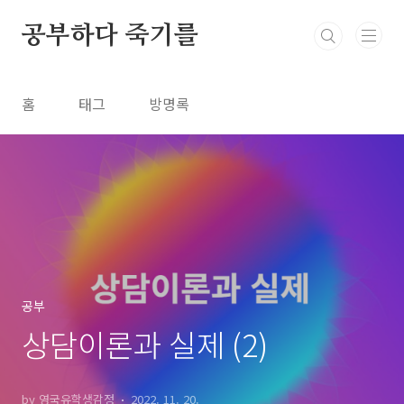
본문 바로가기
공부하다 죽기를
홈
태그
방명록
공부
상담이론과 실제 (2)
by 영국유학생감정
2022. 11. 20.