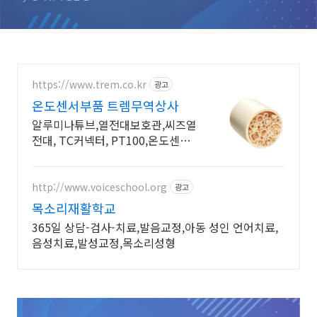
https://www.trem.co.kr
광고
온도센서부품 트렘무역상사
알루미나튜브,열전대보호관,씨즈열
전대, TC커넥터, PT100,온도센서
부품도소매
http://www.voiceschool.org
광고
목소리재활학교
365일 상담-검사-치료,발음교정,아동 성인 언어치료,
음성치료,발성교정,목소리성형