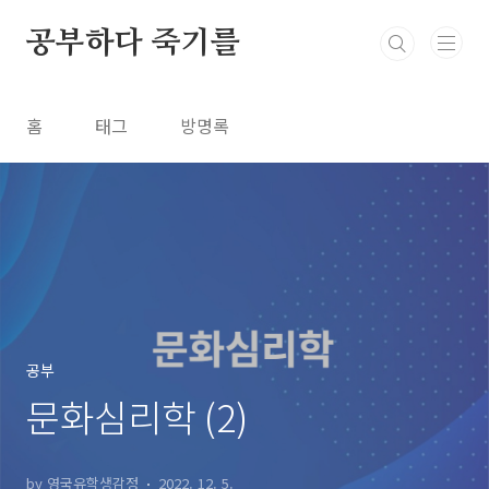
본문 바로가기
공부하다 죽기를
홈
태그
방명록
공부
문화심리학 (2)
by 영국유학생감정
2022. 12. 5.